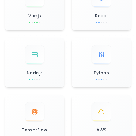
Vue.js
React
Node.js
Python
TensorFlow
AWS