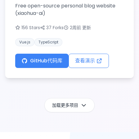
Free open-source personal blog website
(xiaohua-ai)
156 Stars
37 Forks
2周前 更新
Vue.js
TypeScript
GitHub代码库
查看演示
加载更多项目